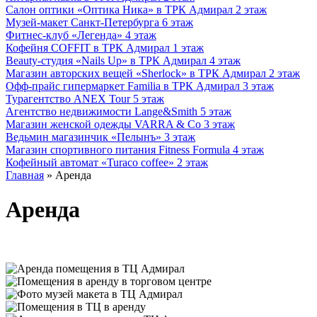
Салон оптики «Оптика Ника» в ТРК Адмирал
2 этаж
Музей-макет Санкт-Петербурга
6 этаж
Фитнес-клуб «Легенда»
4 этаж
Кофейня COFFIT в ТРК Адмирал
1 этаж
Beauty-студия «Nails Up» в ТРК Адмирал
4 этаж
Магазин авторских вещей «Sherlock» в ТРК Адмирал
2 этаж
Офф-прайс гипермаркет Familia в ТРК Адмирал
3 этаж
Турагентство ANEX Tour
5 этаж
Агентство недвижимости Lange&Smith
5 этаж
Магазин женской одежды VARRA & Co
3 этаж
Ведьмин магазинчик «Пелынъ»
3 этаж
Магазин спортивного питания Fitness Formula
4 этаж
Кофейный автомат «Turaco coffee»
2 этаж
Главная
»
Аренда
Аренда